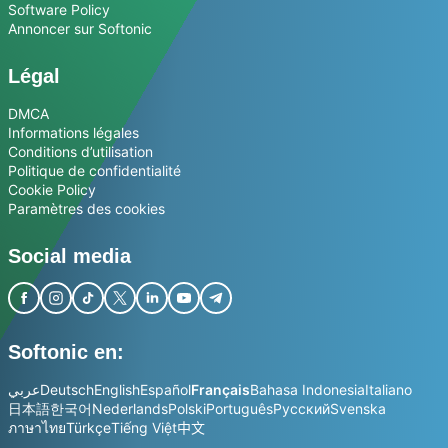
Software Policy
Annoncer sur Softonic
Légal
DMCA
Informations légales
Conditions d’utilisation
Politique de confidentialité
Cookie Policy
Paramètres des cookies
Social media
Softonic en:
عربي
Deutsch
English
Español
Français
Bahasa Indonesia
Italiano
日本語
한국어
Nederlands
Polski
Português
Русский
Svenska
ภาษาไทย
Türkçe
Tiếng Việt
中文