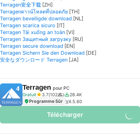
Terragen安全下载
Terragenดาวน์โหลดที่ปลอดภัย
Terragen beveiligde download
Terragen scarica sicuro
Terragen Tải xuống an toàn
Terragen Защитный загрузку
Terragen secure download
Terragen Sichern Sie den Download
安全なダウンロード Terragen
Terragen
pour PC
Gratuit
3.7
102
28.4K
Programme Sûr
V
4.5.60
Télécharger