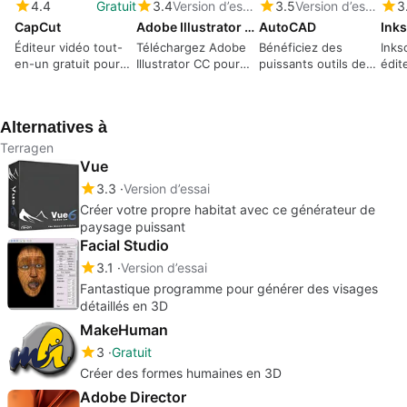
4.4
Gratuit
3.4
Version d’essai
3.5
Version d’essai
3
CapCut
Adobe Illustrator CC
AutoCAD
Ink
Éditeur vidéo tout-
Téléchargez Adobe
Bénéficiez des
Inks
en-un gratuit pour
Illustrator CC pour
puissants outils de
édit
tout le monde
Windows—Créez des
conception intégrés
grap
illustrations
au logiciel AutoCAD
simpl
vectorielles
Alternatives à
évolutives avec
précision
Terragen
Vue
3.3
Version d’essai
Créer votre propre habitat avec ce générateur de
paysage puissant
Facial Studio
3.1
Version d’essai
Fantastique programme pour générer des visages
détaillés en 3D
MakeHuman
3
Gratuit
Créer des formes humaines en 3D
Adobe Director