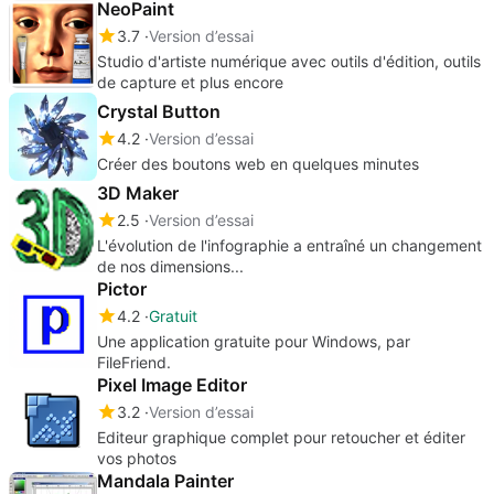
en niveaux de gris en un seul clic.
NeoPaint
3.7
Version d’essai
Studio d'artiste numérique avec outils d'édition, outils
de capture et plus encore
Crystal Button
4.2
Version d’essai
Créer des boutons web en quelques minutes
3D Maker
2.5
Version d’essai
L'évolution de l'infographie a entraîné un changement
de nos dimensions...
Pictor
4.2
Gratuit
Une application gratuite pour Windows, par
FileFriend.
Pixel Image Editor
3.2
Version d’essai
Editeur graphique complet pour retoucher et éditer
vos photos
Mandala Painter